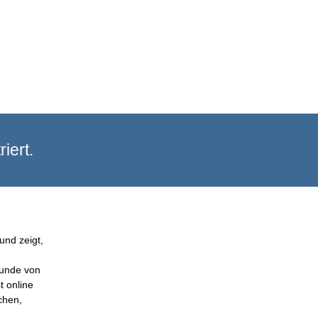
iert.
und zeigt,
Kunde von
t online
chen,