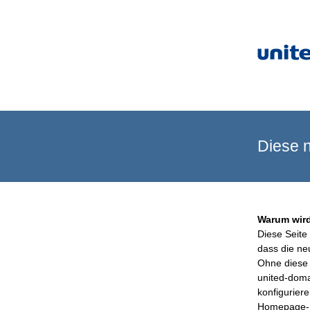
Diese n
Warum wird
Diese Seite 
dass die ne
Ohne diese 
united-doma
konfigurier
Homepage-B